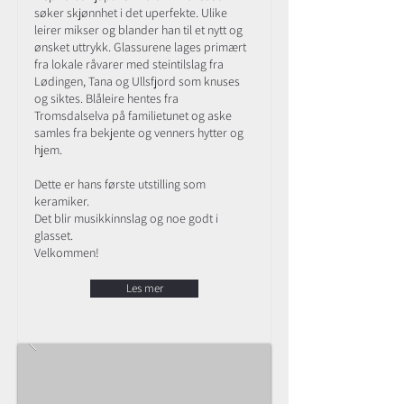
søker skjønnhet i det uperfekte. Ulike
leirer mikser og blander han til et nytt og
ønsket uttrykk. Glassurene lages primært
fra lokale råvarer med steintilslag fra
Lødingen, Tana og Ullsfjord som knuses
og siktes. Blåleire hentes fra
Tromsdalselva på familietunet og aske
samles fra bekjente og venners hytter og
hjem.
Dette er hans første utstilling som
keramiker.
Det blir musikkinnslag og noe godt i
glasset.
Velkommen!
Les mer