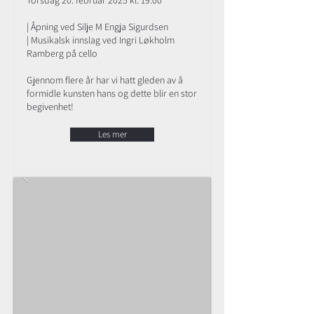
Torsdag 20. februar 2025 kl. 19:00
| Åpning ved Silje M Engja Sigurdsen
| Musikalsk innslag ved Ingri Løkholm
Ramberg på cello
Gjennom flere år har vi hatt gleden av å
formidle kunsten hans og dette blir en stor
begivenhet!
Les mer