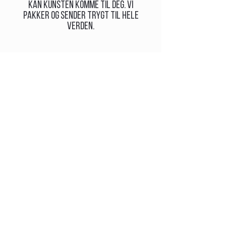
kan kunsten komme til deg. Vi
pakker og sender trygt til hele
verden.
Besøksadresse:
Sjøgata 7,
9008 Tromsø
tlf: +47 468 00 462
mob: +47 957 00 930
post@gallerinord.no
Postboks 859, 9259 Tromsø