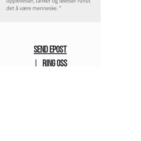
opplevelser, tanker og følelser rundt
det å være menneske. "
SEND EPOST
|
RING OSS
Ta kontakt for mer informasjon
og om du ønsker å kjøpe kunst
hos oss.
Kan du ikke komme til kunsten,
kan kunsten komme til deg. Vi
pakker og sender trygt til hele
verden.