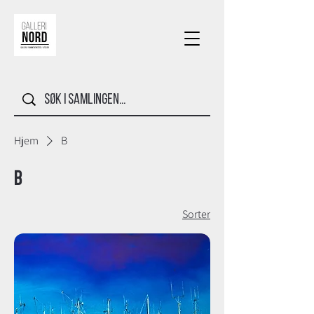
Hjem
B
B
Sorter