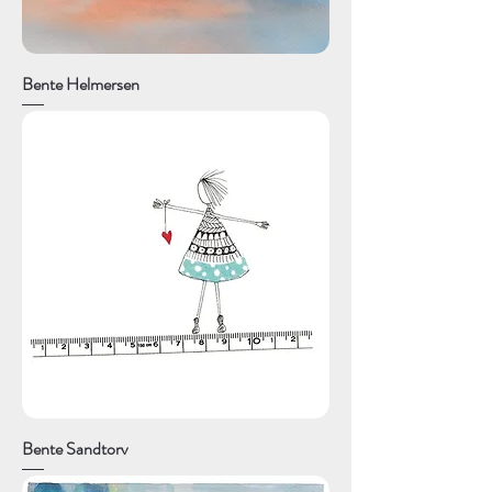
Bente Helmersen
Bente Sandtorv